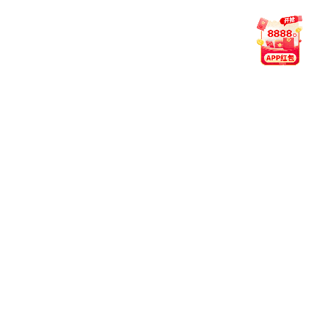
力，会极大增强他的自信心。这种心理层面的变化，
将反过来促进他日后在比赛中的发挥，更加游刃有
余。
获得成功后所带来的成就感，不仅帮助他克服比赛压
力，还为今后的训练和比赛注入了动力。如果能够取
得优异成绩，那这种积极心态将在之后很长时间内伴
随其左右，使其保持高昂斗志，实现更高目标.
This种心理效应不仅体现在短期内，还可能延续到长
期发展中，为今后的职业生涯奠定坚实基础。因此，
在此次赛事中收获成功，将是推动他前进的重要一
步，为未来展开更多选择打下良好基础。
总结：