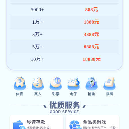
同作用，使得维尼修斯在未来的转会市场上拥有更大
的筹码。
1、技术能力提升
维尼修斯近年来在俱乐部中的表现已经让他成为了一
名备受瞩目的年轻球员。随着技术水平的不断提高，
他在场上的决策能力、控球技巧和进攻意识都有了显
著增强。在世界杯这样的大舞台上，若能展现出他的
实力，将进一步巩固他作为顶级球员的形象。
通过高水平比赛所积累的经验，维尼修斯能够更好地
适应各种战术体系，并为球队创造更多机会。他灵活
快速的风格使得对手难以防范，这种独特性无疑会吸
引众多豪门俱乐部关注，从而提升他的谈判地位。
因此，通过出色的表现来证明自己的技战术水平，不