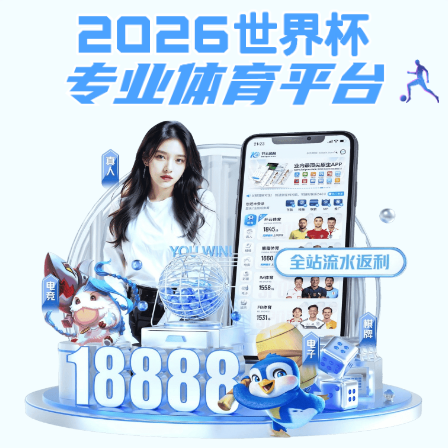
立即注册
乐鱼网页版在线登录官网
带您
畅享全球体育盛事
专业平台，数据精准，
高清直播
覆盖热门体育项
目。
聚焦足球、篮球、电竞等赛事，
每日内容实时更
新
。
极速访问
下载APP